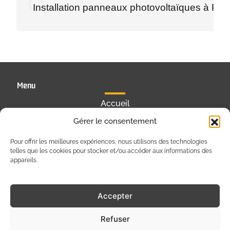
Installation panneaux photovoltaïques à Poit
Menu
Accueil
Gérer le consentement
Prestations
Réalisations
Pour offrir les meilleures expériences, nous utilisons des technologies
telles que les cookies pour stocker et/ou accéder aux informations des
Contact
appareils.
Accepter
Refuser
Solaire Poitou-Charentes